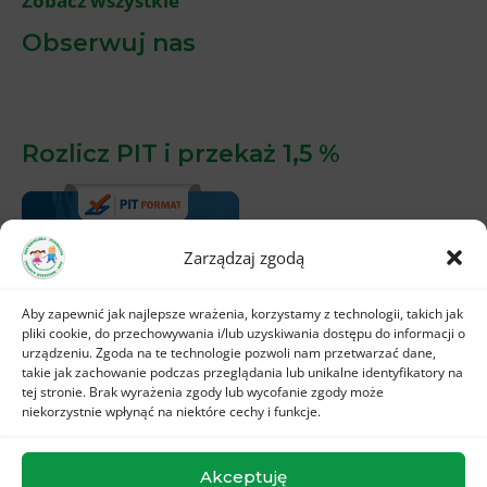
Zobacz wszystkie
Obserwuj nas
Rozlicz PIT i przekaż 1,5 %
Zarządzaj zgodą
Aby zapewnić jak najlepsze wrażenia, korzystamy z technologii, takich jak
pliki cookie, do przechowywania i/lub uzyskiwania dostępu do informacji o
urządzeniu. Zgoda na te technologie pozwoli nam przetwarzać dane,
takie jak zachowanie podczas przeglądania lub unikalne identyfikatory na
tej stronie. Brak wyrażenia zgody lub wycofanie zgody może
niekorzystnie wpłynąć na niektóre cechy i funkcje.
Akceptuję