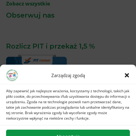
Zobacz wszystkie
Obserwuj nas
Rozlicz PIT i przekaż 1,5 %
Zarządzaj zgodą
Aby zapewnić jak najlepsze wrażenia, korzystamy z technologii, takich jak
pliki cookie, do przechowywania i/lub uzyskiwania dostępu do informacji o
urządzeniu. Zgoda na te technologie pozwoli nam przetwarzać dane,
takie jak zachowanie podczas przeglądania lub unikalne identyfikatory na
tej stronie. Brak wyrażenia zgody lub wycofanie zgody może
niekorzystnie wpłynąć na niektóre cechy i funkcje.