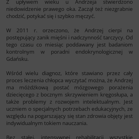
Z upływem wieku u Andrzeja stwierdzono
niedowidzenie prawego oka. Zaczął też niezgrabnie
chodzić, potykać się i szybko męczyć.
W 2011 r. orzeczono, że Andrzej cierpi na
postępujący zanik mięśni i nadczynność tarczycy. Od
tego czasu co miesiąc poddawany jest badaniom
kontrolnym w poradni endokrynologicznej w
Gdańsku.
Wśród wielu diagnoz, które stawiano przez cały
proces leczenia chłopca wyczytać można, że Andrzej
ma móżdżkową postać mózgowego porażenia
dziecięcego z bocznym skrzywieniem kręgosłupa, a
także problemy z rozwojem intelektualnym. Jest
uczniem o specjalnych potrzebach edukacyjnych, ze
względu na pogarszający się stan zdrowia objęty jest
indywidualnym tokiem nauczania.
Bez stałej, intensywnej rehabilitacji wszystkie