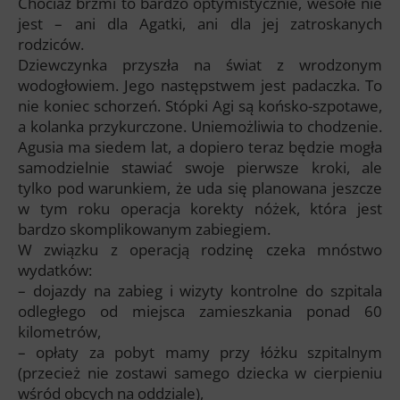
Chociaż brzmi to bardzo optymistycznie, wesołe nie
jest – ani dla Agatki, ani dla jej zatroskanych
rodziców.
Dziewczynka przyszła na świat z wrodzonym
wodogłowiem. Jego następstwem jest padaczka. To
nie koniec schorzeń. Stópki Agi są końsko-szpotawe,
a kolanka przykurczone. Uniemożliwia to chodzenie.
Agusia ma siedem lat, a dopiero teraz będzie mogła
samodzielnie stawiać swoje pierwsze kroki, ale
tylko pod warunkiem, że uda się planowana jeszcze
w tym roku operacja korekty nóżek, która jest
bardzo skomplikowanym zabiegiem.
W związku z operacją rodzinę czeka mnóstwo
wydatków:
– dojazdy na zabieg i wizyty kontrolne do szpitala
odległego od miejsca zamieszkania ponad 60
kilometrów,
– opłaty za pobyt mamy przy łóżku szpitalnym
(przecież nie zostawi samego dziecka w cierpieniu
wśród obcych na oddziale),