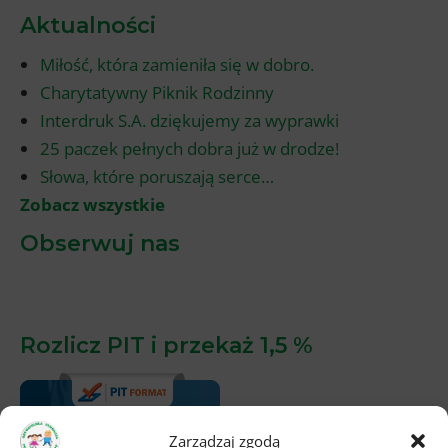
Aktualności
Miłość, która zamieniła się w dobro.
Charytatywny Piknik Rodzinny
Interdruk S.A. dziękujemy za wyprawki
25 paczek pełnych dobra już w drodze!
Słowa, które poruszają serce…
Zobacz wszystkie
Obserwuj nas
Rozlicz PIT i przekaż 1,5 %
Zarządzaj zgodą