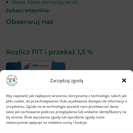
Słowa, które poruszają serce…
Zobacz wszystkie
Obserwuj nas
Rozlicz PIT i przekaż 1,5 %
Zarządzaj zgodą
Aby zapewnić jak najlepsze wrażenia, korzystamy z technologii, takich jak
pliki cookie, do przechowywania i/lub uzyskiwania dostępu do informacji o
urządzeniu. Zgoda na te technologie pozwoli nam przetwarzać dane,
takie jak zachowanie podczas przeglądania lub unikalne identyfikatory na
tej stronie. Brak wyrażenia zgody lub wycofanie zgody może
niekorzystnie wpłynąć na niektóre cechy i funkcje.