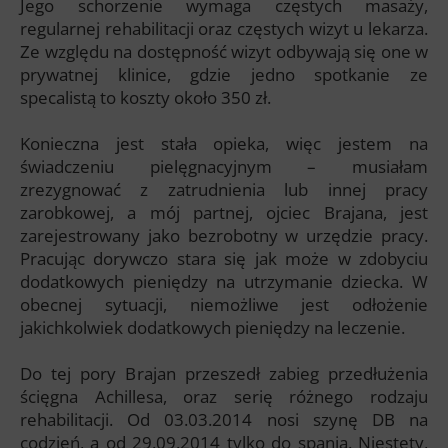
Jego schorzenie wymaga częstych masaży,
regularnej rehabilitacji oraz częstych wizyt u lekarza.
Ze względu na dostępność wizyt odbywają się one w
prywatnej klinice, gdzie jedno spotkanie ze
specalistą to koszty około 350 zł.
Konieczna jest stała opieka, więc jestem na
świadczeniu pielęgnacyjnym – musiałam
zrezygnować z zatrudnienia lub innej pracy
zarobkowej, a mój partnej, ojciec Brajana, jest
zarejestrowany jako bezrobotny w urzędzie pracy.
Pracując dorywczo stara się jak może w zdobyciu
dodatkowych pieniędzy na utrzymanie dziecka. W
obecnej sytuacji, niemożliwe jest odłożenie
jakichkolwiek dodatkowych pieniędzy na leczenie.
Do tej pory Brajan przeszedł zabieg przedłużenia
ścięgna Achillesa, oraz serię różnego rodzaju
rehabilitacji. Od 03.03.2014 nosi szynę DB na
codzień, a od 29.09.2014 tylko do spania. Niestety,