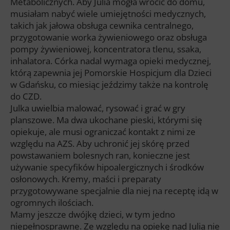
Metabolicznych. Aby Julia mogła wrócić do domu,
musiałam nabyć wiele umiejętności medycznych,
takich jak jałowa obsługa cewnika centralnego,
przygotowanie worka żywieniowego oraz obsługa
pompy żywieniowej, koncentratora tlenu, ssaka,
inhalatora. Córka nadal wymaga opieki medycznej,
którą zapewnia jej Pomorskie Hospicjum dla Dzieci
w Gdańsku, co miesiąc jeździmy także na kontrolę
do CZD.
Julka uwielbia malować, rysować i grać w gry
planszowe. Ma dwa ukochane pieski, którymi się
opiekuje, ale musi ograniczać kontakt z nimi ze
względu na AZS. Aby uchronić jej skórę przed
powstawaniem bolesnych ran, konieczne jest
używanie specyfików hipoalergicznych i środków
osłonowych. Kremy, maści i preparaty
przygotowywane specjalnie dla niej na receptę idą w
ogromnych ilościach.
Mamy jeszcze dwójkę dzieci, w tym jedno
niepełnosprawne. Ze względu na opiekę nad Julią nie