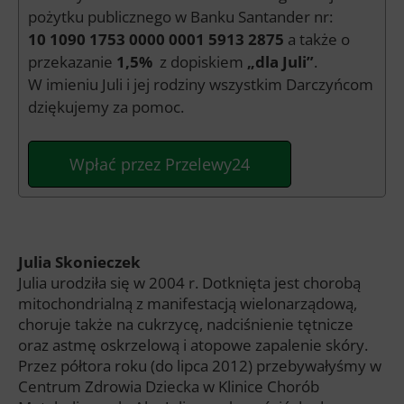
pożytku publicznego w Banku Santander nr:
10 1090 1753 0000 0001 5913 2875
a także o
przekazanie
1,5%
z dopiskiem
„dla Juli”
.
W imieniu Juli i jej rodziny wszystkim Darczyńcom
dziękujemy za pomoc.
Wpłać przez Przelewy24
Julia Skonieczek
Julia urodziła się w 2004 r. Dotknięta jest chorobą
mitochondrialną z manifestacją wielonarządową,
choruje także na cukrzycę, nadciśnienie tętnicze
oraz astmę oskrzelową i atopowe zapalenie skóry.
Przez półtora roku (do lipca 2012) przebywałyśmy w
Centrum Zdrowia Dziecka w Klinice Chorób