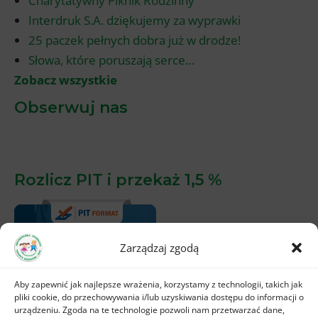
Charytatywny Piknik Rodzinny
Interdruk S.A. dziękujemy za wyprawki
25 paczek pełnych dobra już w drodze!
Słowa, które poruszają serce…
Zobacz wszystkie
Obserwuj nas
Rozlicz PIT i przekaż 1,5 %
Zarządzaj zgodą
Aby zapewnić jak najlepsze wrażenia, korzystamy z technologii, takich jak
pliki cookie, do przechowywania i/lub uzyskiwania dostępu do informacji o
urządzeniu. Zgoda na te technologie pozwoli nam przetwarzać dane,