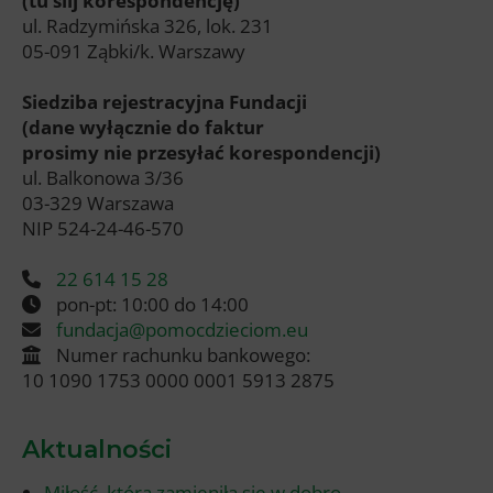
(tu ślij korespondencję)
ul. Radzymińska 326, lok. 231
05-091 Ząbki/k. Warszawy
Siedziba rejestracyjna Fundacji
(dane wyłącznie do faktur
prosimy nie przesyłać korespondencji)
ul. Balkonowa 3/36
03-329 Warszawa
NIP 524-24-46-570
22 614 15 28
pon-pt: 10:00 do 14:00
fundacja@pomocdzieciom.eu
Numer rachunku bankowego:
10 1090 1753 0000 0001 5913 2875
Aktualności
Miłość, która zamieniła się w dobro.