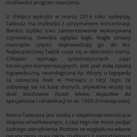
możliwości program nauczania.
U chłopca wykryto w marcu 2016 roku epilepsję.
Tadeusz ma trudności z utrzymaniem koncentracji.
Bardzo szybko traci zainteresowanie wykonywaną
czynnością. Uwielbia oglądać bajki. Nagłe zmiany
nastrojów często doprowadzają go do łez.
Najbezpieczniej Tadzik czuje się w obecności mamy.
Chłopiec wymaga systematycznych zajęć
korekcyjno-kompensacyjnych. Jest pod stałą opieką
logopedyczną, neurologiczną itp. Wizyty u logopedy
są zazwyczaj dwie w miesiącu z racji tego, że
odbywają się na kasę chorych, prywatnie wizyty są
dość kosztowne (koszt leków, dojazdów do
specjalistów i rehabilitacji to ok. 1000 zł miesięcznie).
Mama Tadeusza jest osobą z niepełnosprawnością w
stopniu umiarkowanym, z racji tego nie może podjąć
żadnego zatrudnienia. Rodzice ze względu na własne
ograniczenia mają także trudności z samodzielnym