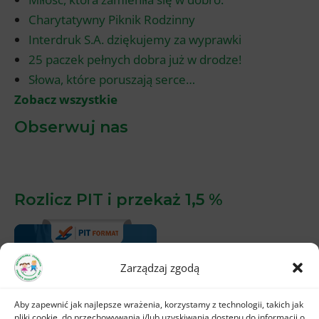
Charytatywny Piknik Rodzinny
Interdruk S.A. dziękujemy za wyprawki
25 paczek pełnych dobra już w drodze!
Słowa, które poruszają serce…
Zobacz wszystkie
Obserwuj nas
Rozlicz PIT i przekaż 1,5 %
Zarządzaj zgodą
Aby zapewnić jak najlepsze wrażenia, korzystamy z technologii, takich jak
pliki cookie, do przechowywania i/lub uzyskiwania dostępu do informacji o