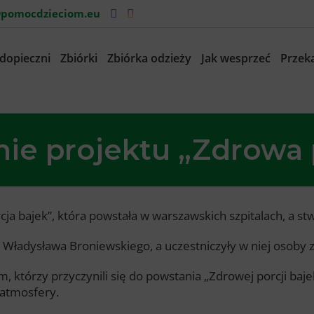
pomocdzieciom.eu
dopieczni
Zbiórki
Zbiórka odzieży
Jak wesprzeć
Przeka
e projektu „Zdrowa p
a bajek”, która powstała w warszawskich szpitalach, a stwor
ładysława Broniewskiego, a uczestniczyły w niej osoby 
, którzy przyczynili się do powstania „Zdrowej porcji baj
 atmosfery.