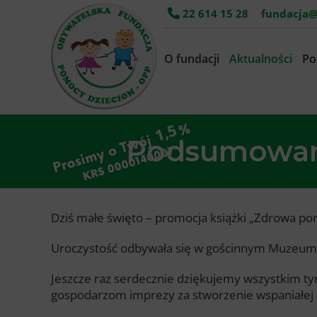
22 614 15 28
fundacja@
O fundacji
Aktualności
Po
Podsumowani
Dziś małe święto – promocja książki „Zdrowa porcj
Uroczystość odbywała się w gościnnym Muzeum W
Jeszcze raz serdecznie dziękujemy wszystkim tym
gospodarzom imprezy za stworzenie wspaniałej