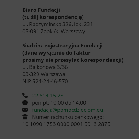
Biuro Fundacji
(tu ślij korespondencję)
ul. Radzymińska 326, lok. 231
05-091 Ząbki/k. Warszawy
Siedziba rejestracyjna Fundacji
(dane wyłącznie do faktur
prosimy nie przesyłać korespondencji)
ul. Balkonowa 3/36
03-329 Warszawa
NIP 524-24-46-570
22 614 15 28
pon-pt: 10:00 do 14:00
fundacja@pomocdzieciom.eu
Numer rachunku bankowego:
10 1090 1753 0000 0001 5913 2875