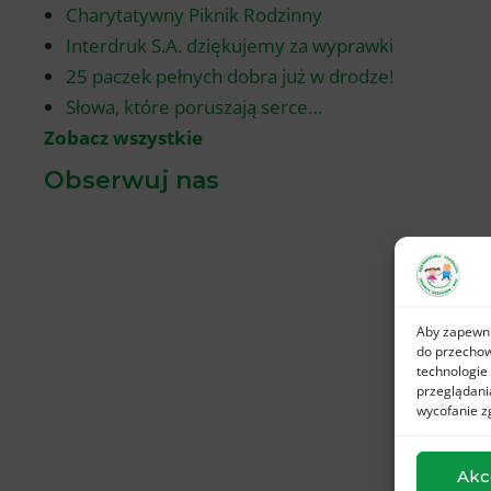
Charytatywny Piknik Rodzinny
Interdruk S.A. dziękujemy za wyprawki
25 paczek pełnych dobra już w drodze!
Słowa, które poruszają serce…
Zobacz wszystkie
Obserwuj nas
Aby zapewnić
do przechow
technologie
przeglądania
wycofanie z
Akc