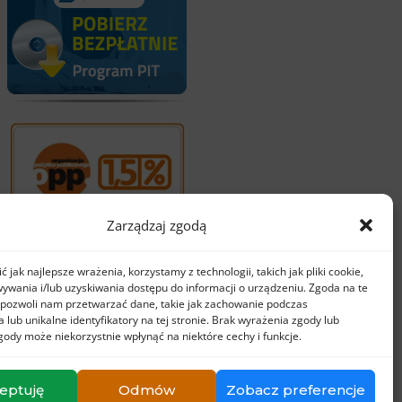
Zarządzaj zgodą
 jak najlepsze wrażenia, korzystamy z technologii, takich jak pliki cookie,
ywania i/lub uzyskiwania dostępu do informacji o urządzeniu. Zgoda na te
 pozwoli nam przetwarzać dane, takie jak zachowanie podczas
 lub unikalne identyfikatory na tej stronie. Brak wyrażenia zgody lub
gody może niekorzystnie wpłynąć na niektóre cechy i funkcje.
eptuję
Odmów
Zobacz preferencje