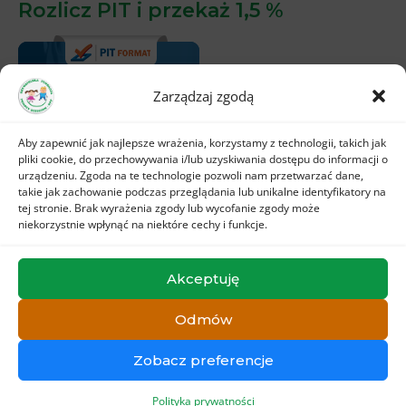
Rozlicz PIT i przekaż 1,5 %
Zarządzaj zgodą
Aby zapewnić jak najlepsze wrażenia, korzystamy z technologii, takich jak
pliki cookie, do przechowywania i/lub uzyskiwania dostępu do informacji o
urządzeniu. Zgoda na te technologie pozwoli nam przetwarzać dane,
takie jak zachowanie podczas przeglądania lub unikalne identyfikatory na
tej stronie. Brak wyrażenia zgody lub wycofanie zgody może
niekorzystnie wpłynąć na niektóre cechy i funkcje.
Akceptuję
Odmów
Copyright © PomocDzieciom
Zobacz preferencje
Realizacja:
PierwszaStronaMedalu.pl
Polityka prywatności