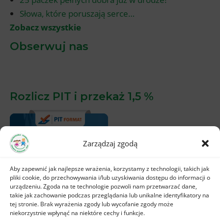
Słowa, które poruszają serce…
Zobacz wszystkie
Obserwuj nas
Rozlicz PIT i przekaż 1,5 %
Zarządzaj zgodą
Aby zapewnić jak najlepsze wrażenia, korzystamy z technologii, takich jak
pliki cookie, do przechowywania i/lub uzyskiwania dostępu do informacji o
urządzeniu. Zgoda na te technologie pozwoli nam przetwarzać dane,
takie jak zachowanie podczas przeglądania lub unikalne identyfikatory na
tej stronie. Brak wyrażenia zgody lub wycofanie zgody może
niekorzystnie wpłynąć na niektóre cechy i funkcje.