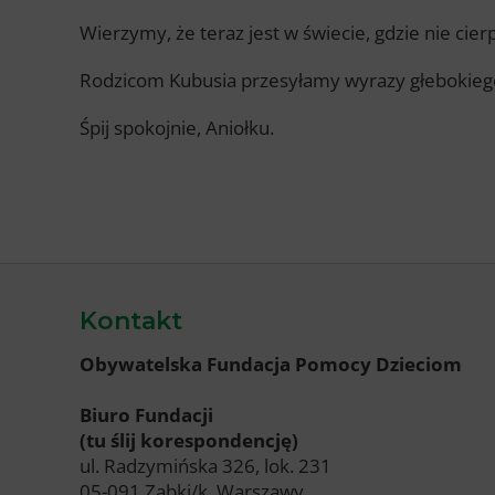
Wierzymy, że teraz jest w świecie, gdzie nie cie
Rodzicom Kubusia przesyłamy wyrazy głebokiego
Śpij spokojnie, Aniołku.
Kontakt
Obywatelska Fundacja Pomocy Dzieciom
Biuro Fundacji
(tu ślij korespondencję)
ul. Radzymińska 326, lok. 231
05-091 Ząbki/k. Warszawy