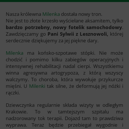
Nasza królewna
Milenka
dostała nowy tron.
Nie jest to złote krzesło wyściełane aksamitem, tylko
bardzo potrzebny, nowy fotelik samochodowy
.
Zawdzięczamy go
Pani Sylwii z Lesznowoli,
której
serdecznie dziękujemy za jej piękne dary.
Milenka
ma końsko-szpotawe stópki. Nie może
chodzić i pomimo kilku zabiegów operacyjnych i
intensywnej rehabilitacji nadal cierpi. Wszystkiemu
winna agresywna artogrypoza, z którą wszyscy
walczymy. To choroba, która wywołuje przykurcze
mięśni. U
Milenki
tak silne, że deformują jej nóżki i
rączki.
Dziewczynka regularnie składa wizyty w odległym
Krakowie. To w tamtejszym szpitalu ma
nadzorowany tok terapii. Dojazd tam to prawdziwa
wyprawa. Teraz będzie przebiegał wygodnie i