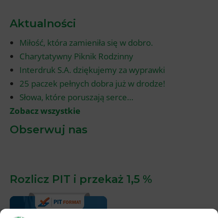
Aktualności
Miłość, która zamieniła się w dobro.
Charytatywny Piknik Rodzinny
Interdruk S.A. dziękujemy za wyprawki
25 paczek pełnych dobra już w drodze!
Słowa, które poruszają serce…
Zobacz wszystkie
Obserwuj nas
Rozlicz PIT i przekaż 1,5 %