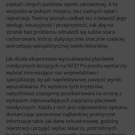
szpitali i innych punktów opieki zdrowotnej. A to
wszystko w jednym miejscu, bez żadnych opłat i
rejestracji. Twórcy portalu zadbali też o łatwość jego
obsługi, intuicyjność i przejrzystość, tak aby na
stronie bez problemu odnaleźli się ludzie starsi
i schorowani, którzy statystycznie znacznie częściej
potrzebują specjalistycznej opieki lekarskiej.
Jak działa ekspresowa wyszukiwarka placówek
medycznych leczących na NFZ? Po prostu wystarczy
wybrać interesujące nas województwo i
specjalizację, by jak najefektywniej zawęzić wyniki
wyszukiwania. Po wyborze tych kryteriów,
natychmiast zostajemy przekierowani na stronę z
wykazem odpowiadających zapytaniu placówek
medycznych. Każda z nich jest odpowiednio opisana,
dostarczając pacjentowi najbardziej praktyczne
informacje takie jak dane teleadresowe, godziny
rejestracji i przyjęć, wykaz lekarzy, potrzebnych
badań, zakres usług i szczegóły dotyczące wielkości