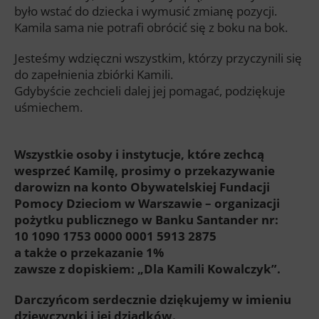
było wstać do dziecka i wymusić zmianę pozycji.
Kamila sama nie potrafi obrócić się z boku na bok.
Jesteśmy wdzięczni wszystkim, którzy przyczynili się
do zapełnienia zbiórki Kamili.
Gdybyście zechcieli dalej jej pomagać, podziękuje
uśmiechem.
Wszystkie osoby i instytucje, które zechcą
wesprzeć Kamilę, prosimy o przekazywanie
darowizn na konto Obywatelskiej Fundacji
Pomocy Dzieciom w Warszawie – organizacji
pożytku publicznego w Banku Santander nr:
10 1090 1753 0000 0001 5913 2875
a także o przekazanie 1%
zawsze z dopiskiem: „Dla Kamili Kowalczyk”.
Darczyńcom serdecznie dziękujemy w imieniu
dziewczynki i jej dziadków.