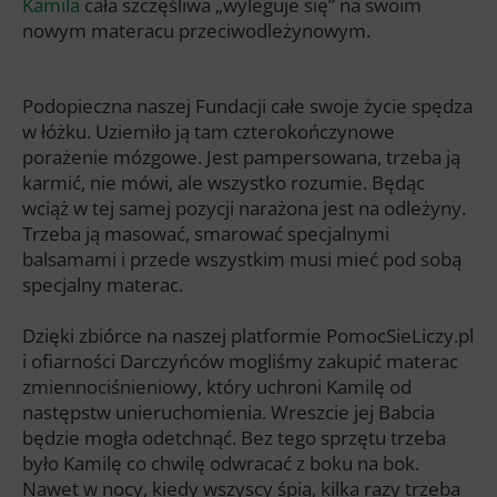
Kamila
cała szczęśliwa „wyleguje się” na swoim
nowym materacu przeciwodleżynowym.
Podopieczna naszej Fundacji całe swoje życie spędza
w łóżku. Uziemiło ją tam czterokończynowe
porażenie mózgowe. Jest pampersowana, trzeba ją
karmić, nie mówi, ale wszystko rozumie. Będąc
wciąż w tej samej pozycji narażona jest na odleżyny.
Trzeba ją masować, smarować specjalnymi
balsamami i przede wszystkim musi mieć pod sobą
specjalny materac.
Dzięki zbiórce na naszej platformie PomocSieLiczy.pl
i ofiarności Darczyńców mogliśmy zakupić materac
zmiennociśnieniowy, który uchroni Kamilę od
następstw unieruchomienia. Wreszcie jej Babcia
będzie mogła odetchnąć. Bez tego sprzętu trzeba
było Kamilę co chwilę odwracać z boku na bok.
Nawet w nocy, kiedy wszyscy śpią, kilka razy trzeba