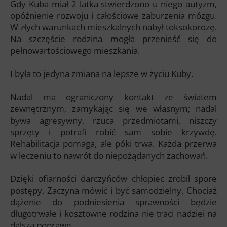
Gdy Kuba miał 2 latka stwierdzono u niego autyzm,
opóźnienie rozwoju i całościowe zaburzenia mózgu.
W złych warunkach mieszkalnych nabył toksokorozę.
Na szczęście rodzina mogła przenieść się do
pełnowartościowego mieszkania.
I była to jedyna zmiana na lepsze w życiu Kuby.
Nadal ma ograniczony kontakt ze światem
zewnętrznym, zamykając się we własnym; nadal
bywa agresywny, rzuca przedmiotami, niszczy
sprzęty i potrafi robić sam sobie krzywdę.
Rehabilitacja pomaga, ale póki trwa. Każda przerwa
w leczeniu to nawrót do niepożądanych zachowań.
Dzięki ofiarności darczyńców chłopiec zrobił spore
postępy. Zaczyna mówić i być samodzielny. Chociaż
dążenie do podniesienia sprawności będzie
długotrwałe i kosztowne rodzina nie traci nadziei na
dalszą poprawę.