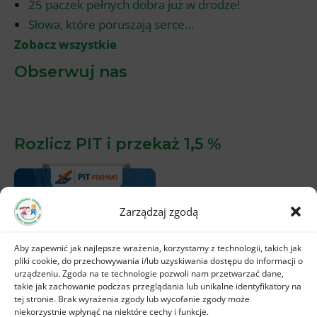
25 paczek pełnych dobra już w drodze!
Słowa, które poruszają serce…
Zobacz wszystkie
Obserwuj nas
Rozlicz PIT i przekaż 1,5 %
Zarządzaj zgodą
Aby zapewnić jak najlepsze wrażenia, korzystamy z technologii, takich jak
pliki cookie, do przechowywania i/lub uzyskiwania dostępu do informacji o
urządzeniu. Zgoda na te technologie pozwoli nam przetwarzać dane,
takie jak zachowanie podczas przeglądania lub unikalne identyfikatory na
tej stronie. Brak wyrażenia zgody lub wycofanie zgody może
niekorzystnie wpłynąć na niektóre cechy i funkcje.