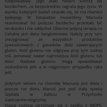
nadpobudliwy. Jego ataki histerii kończą się
bezdechem, co bezpośrednio zagraża jego życiu. W
wyniku kolejnych badań okazało się, że ma również
epilepsję. W listopadzie musieliśmy Maciusia
reanimować bo podczas bezdechu przestało bić
serduszko i nie oddychał. Obecnie jedyną terapią na
Celiakię jest dieta bezglutenowa. Należy przy tym
zrezygnować ze wszystkich produktów
żywnościowych z gatunków zbóż zawierających
gluten. Ilość glutenu nie odgrywa przy tym żadnej
roli, ponieważ nawet najmniejsza ilość glutenu lub
ilości śladowe glutenu mogą spowodować
uszkodzenia jelit a w najgorszym przypadku raka
jelit.
Jedynym lekiem na chorobę Maciusia jest dieta i
jeszcze raz dieta. Maciuś jest pod stałą opieką
Szpitala w Kaliszu w Przychodni
Gastroenterologicznej.
Nasza rodzina utrzymuje się z zasiłku z MOPS,