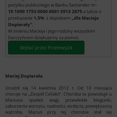
pożytku publicznego w Banku Santander nr:
10 1090 1753 0000 0001 5913 2875
a także o
przekazanie
1,5%
z dopiskiem
„dla Macieja
Dopierały”
.
W imieniu Macieja i jego rodziny wszystkim
Darczyńcom dziękujemy za pomoc.
Wpłać przez Przelewy24
Maciej Dopierała
Urodził się 14 kwietnia 2012 r. Od 10 miesiąca
choruje na „Zespół Celiakii”. Choroba ta powoduje u
Maciusia spadek wagi, przewlekłe biegunki,
zaburzenia wzrostu, nudności, wzdęcia, powiększoną
wątrobę. Maciuś przy tej chorobie stał się