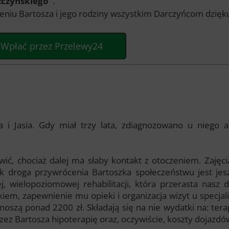
zczyńskiego”
.
eniu Bartosza i jego rodziny wszystkim Darczyńcom dzię
Wpłać przez Przelewy24
 i Jasia. Gdy miał trzy lata, zdiagnozowano u niego a
wić, chociaż dalej ma słaby kontakt z otoczeniem. Zajęc
 droga przywrócenia Bartoszka społeczeństwu jest jesz
j, wielopoziomowej rehabilitacji, która przerasta nas
kiem, zapewnienie mu opieki i organizacja wizyt u specja
szą ponad 2200 zł. Składają się na nie wydatki na: terapi
zez Bartosza hipoterapię oraz, oczywiście, koszty dojazdów 