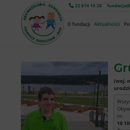
22 614 15 28
fundacja@
O fundacji
Aktualności
Po
Gr
(woj. 
urodzi
Wszys
Obywa
nr:
10 10