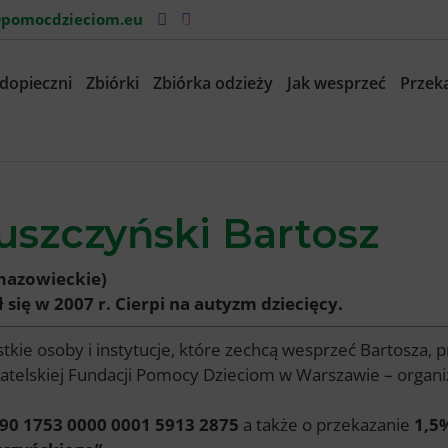
pomocdzieciom.eu
dopieczni
Zbiórki
Zbiórka odzieży
Jak wesprzeć
Przeka
uszczyński Bartosz
mazowieckie)
ł się w 2007 r. Cierpi na autyzm dziecięcy.
tkie osoby i instytucje, które zechcą wesprzeć Bartosza,
telskiej Fundacji Pomocy Dzieciom w Warszawie – organi
90 1753 0000 0001 5913 2875
a także o przekazanie
1,5