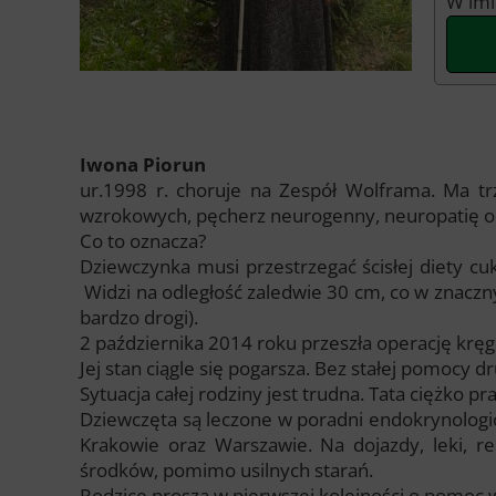
W imi
Iwona Piorun
ur.1998 r. choruje na Zespół Wolframa. Ma trz
wzrokowych, pęcherz neurogenny, neuropatię o
Co to oznacza?
Dziewczynka musi przestrzegać ścisłej diety cu
Widzi na odległość zaledwie 30 cm, co w znaczny
bardzo drogi).
2 października 2014 roku przeszła operację kręgo
Jej stan ciągle się pogarsza. Bez stałej pomocy d
Sytuacja całej rodziny jest trudna. Tata ciężko 
Dziewczęta są leczone w poradni endokrynologicz
Krakowie oraz Warszawie. Na dojazdy, leki, re
środków, pomimo usilnych starań.
Rodzice proszą w pierwszej kolejności o pomoc 