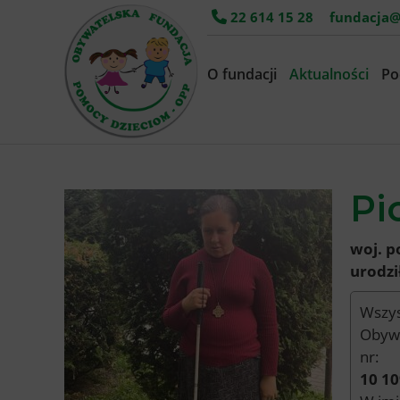
22 614 15 28
fundacja@
O fundacji
Aktualności
Po
Pi
woj. p
urodzi
Wszys
Obywa
nr:
10 10