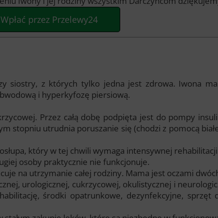
eniu Iwony i jej rodziny wszystkim Darczyńcom dziękuje
Wpłać przez Przelewy24
y siostry, z których tylko jedna jest zdrowa. Iwona ma
bwodową i hyperkyfozę piersiową.
krzycowej. Przez całą dobę podpięta jest do pompy insul
m stopniu utrudnia poruszanie się (chodzi z pomocą białej
słupa, który w tej chwili wymaga intensywnej rehabilitacji
rugiej osoby praktycznie nie funkcjonuje.
pracuje na utrzymanie całej rodziny. Mama jest oczami dwóc
nej, urologicznej, cukrzycowej, okulistycznej i neurologi
habilitację, środki opatrunkowe, dezynfekcyjne, sprzęt
w stałym zakupie leków, które są niezbędne w funkcjonow