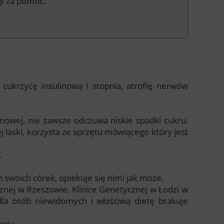
my za pomoc.
 cukrzycę insulinową I stopnia, atrofię nerwów
inowej, nie zawsze odczuwa niskie spadki cukru.
 laski, korzysta ze sprzętu mówiącego który jest
.
h swoich córek, opiekuje się nimi jak może.
cznej w Rzeszowie, Klinice Genetycznej w Łodzi w
 dla osób niewidomych i właściwą dietę brakuje
aniu.