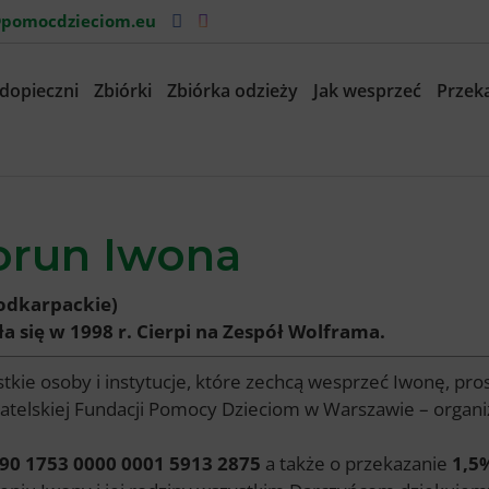
pomocdzieciom.eu
dopieczni
Zbiórki
Zbiórka odzieży
Jak wesprzeć
Przeka
orun Iwona
odkarpackie)
ła się w 1998 r. Cierpi na Zespół Wolframa.
tkie osoby i instytucje, które zechcą wesprzeć Iwonę, pr
telskiej Fundacji Pomocy Dzieciom w Warszawie – organi
90 1753 0000 0001 5913 2875
a także o przekazanie
1,5