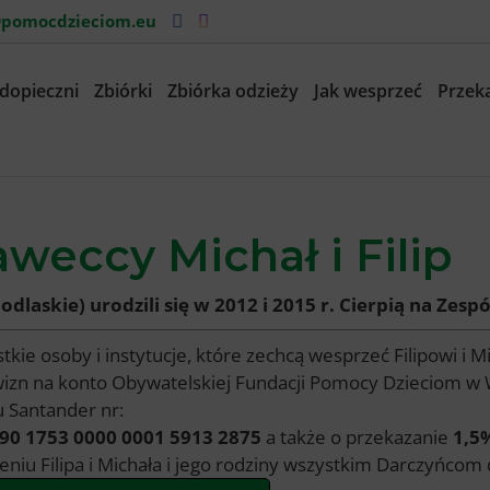
pomocdzieciom.eu
dopieczni
Zbiórki
Zbiórka odzieży
Jak wesprzeć
Przeka
aweccy Michał i Filip
podlaskie) urodzili się w 2012 i 2015 r. Cierpią na Zesp
tkie osoby i instytucje, które zechcą wesprzeć Filipowi i 
izn na konto Obywatelskiej Fundacji Pomocy Dzieciom w W
 Santander nr:
90 1753 0000 0001 5913 2875
a także o przekazanie
1,5
eniu Filipa i Michała i jego rodziny wszystkim Darczyńco