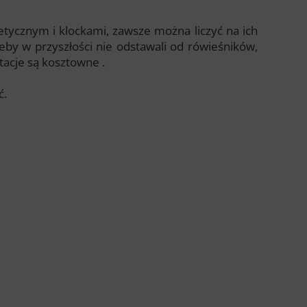
etycznym i klockami, zawsze można liczyć na ich
by w przyszłości nie odstawali od rówieśników,
itacje są kosztowne .
ć.