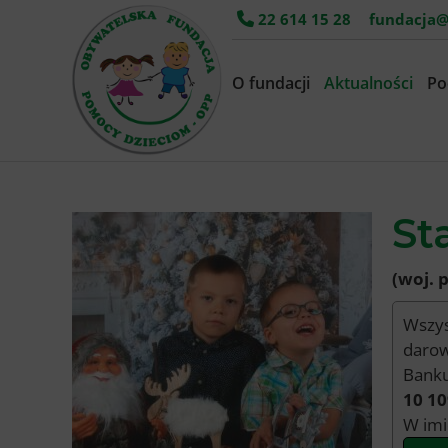
22 614 15 28
fundacja@
O fundacji
Aktualności
Po
St
(woj. 
Wszys
darow
Banku
10 10
W imi