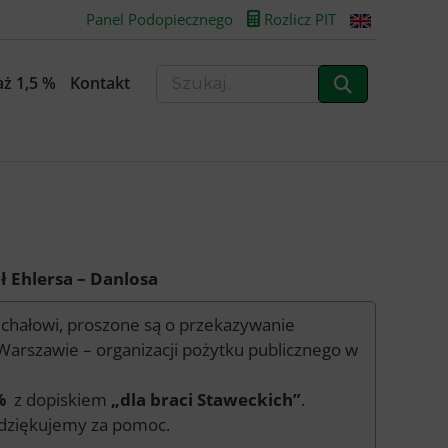
Panel Podopiecznego
Rozlicz PIT
ż 1,5 %
Kontakt
ół Ehlersa – Danlosa
Michałowi, proszone są o przekazywanie
arszawie – organizacji pożytku publicznego w
%
z dopiskiem
„dla braci Staweckich”
.
m dziękujemy za pomoc.