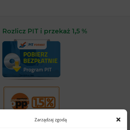
Rozlicz PIT i przekaż 1,5 %
Zarządzaj zgodą