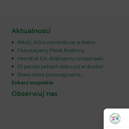
Aktualności
Miłość, która zamieniła się w dobro.
Charytatywny Piknik Rodzinny
Interdruk S.A. dziękujemy za wyprawki
25 paczek pełnych dobra już w drodze!
Słowa, które poruszają serce…
Zobacz wszystkie
Obserwuj nas