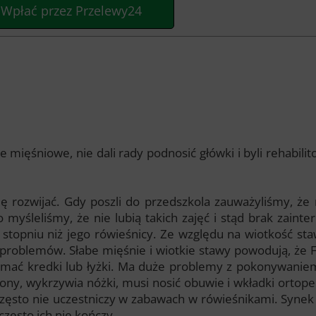
Wpłać przez Przelewy24
mięśniowe, nie dali rady podnosić główki i byli rehabili
ę rozwijać. Gdy poszli do przedszkola zauważyliśmy, że
yśleliśmy, że nie lubią takich zajęć i stąd brak zaint
 stopniu niż jego rówieśnicy. Ze względu na wiotkość st
oblemów. Słabe mięśnie i wiotkie stawy powodują, że Fili
rzymać kredki lub łyżki. Ma duże problemy z pokonywani
ny, wykrzywia nóżki, musi nosić obuwie i wkładki ortoped
 często nie uczestniczy w zabawach w rówieśnikami. Syne
zęsto ich nie kończy.