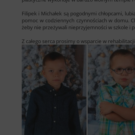
Filipek i Michałek są pogodnymi chłopcami, lub
pomoc w codziennych czynnościach w domu. Chci
żeby nie przeżywali nieprzyjemności w szkole i po
Z całego serca prosimy o wsparcie w rehabilitacji