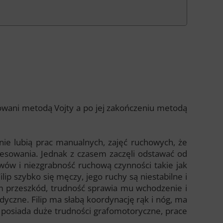
towani metodą Vojty a po jej zakończeniu metodą
 nie lubią prac manualnych, zajęć ruchowych, że
eresowania. Jednak z czasem zaczęli odstawać od
awów i niezgrabność ruchową czynności takie jak
p szybko się męczy, jego ruchy są niestabilne i
em przeszkód, trudność sprawia mu wchodzenie i
yczne. Filip ma słabą koordynację rąk i nóg, ma
k posiada duże trudności grafomotoryczne, prace