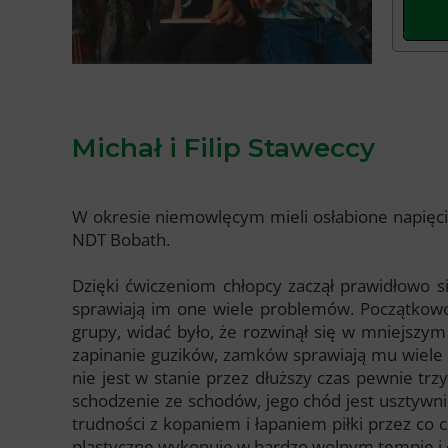
Michał i Filip Staweccy
W okresie niemowlęcym mieli osłabione napięcie 
NDT Bobath.
Dzięki ćwiczeniom chłopcy zaczął prawidłowo si
sprawiają im one wiele problemów. Początkowo m
grupy, widać było, że rozwinął się w mniejszym
zapinanie guzików, zamków sprawiają mu wiele pr
nie jest w stanie przez dłuższy czas pewnie t
schodzenie ze schodów, jego chód jest usztywnio
trudności z kopaniem i łapaniem piłki przez co
plastyczne wykonuje w bardzo wolnym tempie i c