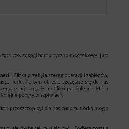
 tętnicze, zespół hemolityczno-mocznicowy. Jest
erki. Elizka przebyła szereg operacji i zabiegów,
asze nerki. Po tym okresie szczęście się do nas
 regeneracji organizmu Elizki po dializach, które
 kolejne pobyty w szpitalach.
ęc ten przeszczep był dla nas cudem. Córka mogła
racy ale chyba tak musiało być… Podjęta została