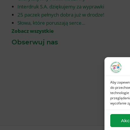
Interdruk S.A. dziękujemy za wyprawki
25 paczek pełnych dobra już w drodze!
Słowa, które poruszają serce…
Zobacz wszystkie
Obserwuj nas
Aby zapewnić
do przechow
technologie
przeglądania
wycofanie z
Akc