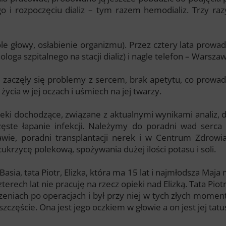
 i rozpoczęciu dializ – tym razem hemodializ. Trzy ra
le głowy, osłabienie organizmu). Przez cztery lata prowadzi
ologa szpitalnego na stacji dializ) i nagle telefon – Warsza
zy, zaczęły się problemy z sercem, brak apetytu, co prowa
życia w jej oczach i uśmiech na jej twarzy.
leki dochodzące, związane z aktualnymi wynikami analiz
ęste łapanie infekcji. Należymy do poradni wad serca
awie, poradni transplantacji nerek i w Centrum Zdrowi
krzycę polekową, spożywania dużej ilości potasu i soli.
asia, tata Piotr, Elizka, która ma 15 lat i najmłodsza Maj
terech lat nie pracuję na rzecz opieki nad Elizką. Tata Piot
eniach po operacjach i był przy niej w tych złych momen
szczęście. Ona jest jego oczkiem w głowie a on jest jej tat