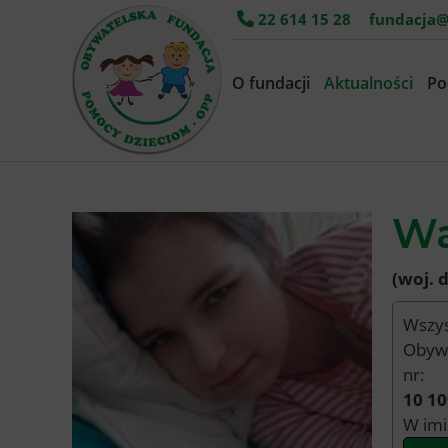
22 614 15 28
fundacja@
O fundacji
Aktualności
Po
Wa
(woj. 
Wszys
Obywa
nr:
10 10
W imi