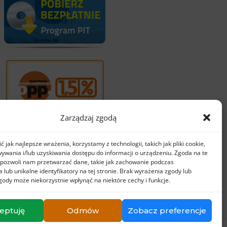
Zarządzaj zgodą
 jak najlepsze wrażenia, korzystamy z technologii, takich jak pliki cookie,
ywania i/lub uzyskiwania dostępu do informacji o urządzeniu. Zgoda na te
 pozwoli nam przetwarzać dane, takie jak zachowanie podczas
 lub unikalne identyfikatory na tej stronie. Brak wyrażenia zgody lub
gody może niekorzystnie wpłynąć na niektóre cechy i funkcje.
eptuję
Odmów
Zobacz preferencje