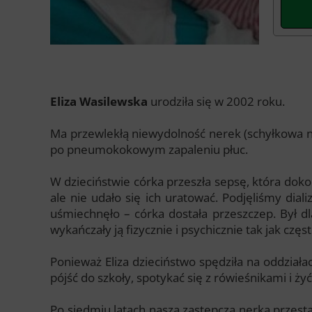
Eliza Wasilewska
urodziła się w 2002 roku.
Ma przewlekłą niewydolność nerek (schyłkowa ni
po pneumokokowym zapaleniu płuc.
W dzieciństwie córka przeszła sepsę, która dokon
ale nie udało się ich uratować. Podjęliśmy dia
uśmiechnęło – córka dostała przeszczep. Był dla 
wykańczały ją fizycznie i psychicznie tak jak czę
Ponieważ Eliza dzieciństwo spędziła na oddziała
pójść do szkoły, spotykać się z rówieśnikami i ży
Po siedmiu latach nasza zastępcza nerka przesta