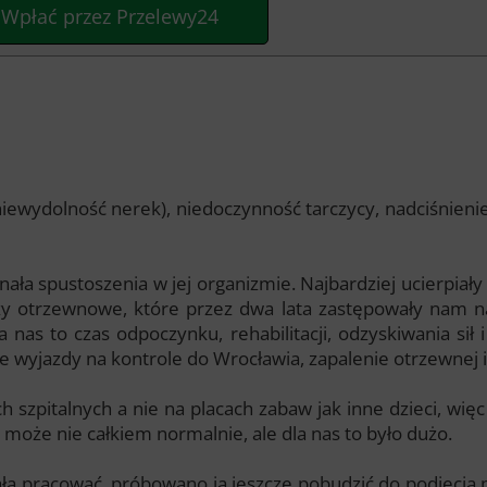
Wpłać przez Przelewy24
ewydolność nerek), niedoczynność tarczycy, nadciśnienie
ała spustoszenia w jej organizmie. Najbardziej ucierpiały n
lizy otrzewnowe, które przez dwa lata zastępowały nam n
nas to czas odpoczynku, rehabilitacji, odzyskiwania sił i
ste wyjazdy na kontrole do Wrocławia, zapalenie otrzewnej i
ch szpitalnych a nie na placach zabaw jak inne dzieci, wi
ć może nie całkiem normalnie, ale dla nas to było dużo.
ła pracować, próbowano ją jeszcze pobudzić do podjęcia p