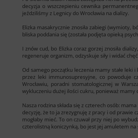
decyzja o wszczepieniu cewnika permanentnego
jeździliśmy z Legnicy do Wrocławia na dializy.
Elizka masakrycznie znosiła zabiegi (wymioty, bó
bliska poddania się (została podjęta opieką psych
I znów cud, bo Elizka coraz gorzej znosiła diali
regeneruje organizm, odzyskuje siły i widać chęć 
Od samego początku leczenia mamy stałe leki i 
przez leki immunosupresyjne, co powoduje cz
Wrocławiu, poradni stomatologicznej w Warsz
wykluczeniu dużej ilości cukru, ponieważ mamy cu
Nasza rodzina składa się z czterech osób: mama B
decyzję, że to ja zrezygnuję z pracy i od prawie cz
mogłaby mieć. To on czuwał przy niej po wybudz
czterolistną koniczynką, bo jest jej amuletem na 