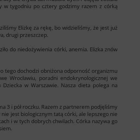
zy w tygodniu po cztery godzimy razem z córką
liśmy Elizkę za rękę, bo widzieliśmy, że jest już
wa, drugi przeszczep.
dziło do niedożywienia córki, anemia. Elizka znów
, do tego dochodzi obniżona odporność organizmu
 we Wrocławiu, poradni endokrynologicznej we
a Dziecka w Warszawie. Nasza dieta polega na
a ma 3 i pół roczku. Razem z partnerem podjęliśmy
r nie jest biologicznym tatą córki, ale lepszego nie
tach i w tych dobrych chwilach. Córka nazywa go
usiem.