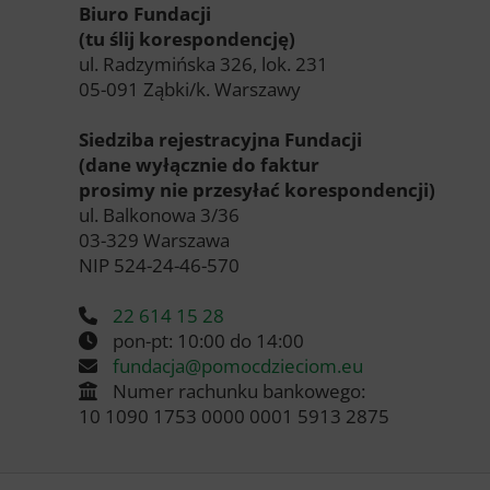
Biuro Fundacji
(tu ślij korespondencję)
ul. Radzymińska 326, lok. 231
05-091 Ząbki/k. Warszawy
Siedziba rejestracyjna Fundacji
(dane wyłącznie do faktur
prosimy nie przesyłać korespondencji)
ul. Balkonowa 3/36
03-329 Warszawa
NIP 524-24-46-570
22 614 15 28
pon-pt: 10:00 do 14:00
fundacja@pomocdzieciom.eu
Numer rachunku bankowego:
10 1090 1753 0000 0001 5913 2875