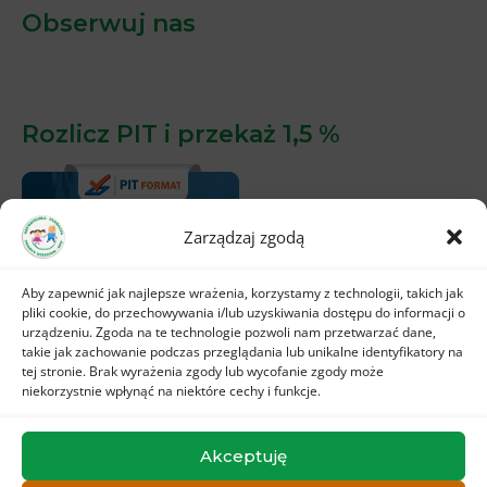
Obserwuj nas
Rozlicz PIT i przekaż 1,5 %
Zarządzaj zgodą
Aby zapewnić jak najlepsze wrażenia, korzystamy z technologii, takich jak
pliki cookie, do przechowywania i/lub uzyskiwania dostępu do informacji o
urządzeniu. Zgoda na te technologie pozwoli nam przetwarzać dane,
takie jak zachowanie podczas przeglądania lub unikalne identyfikatory na
tej stronie. Brak wyrażenia zgody lub wycofanie zgody może
niekorzystnie wpłynąć na niektóre cechy i funkcje.
Akceptuję