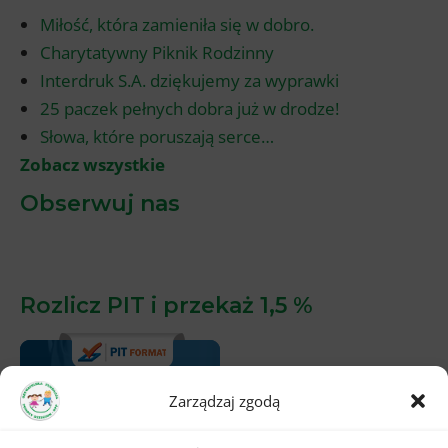
Miłość, która zamieniła się w dobro.
Charytatywny Piknik Rodzinny
Interdruk S.A. dziękujemy za wyprawki
25 paczek pełnych dobra już w drodze!
Słowa, które poruszają serce…
Zobacz wszystkie
Obserwuj nas
Rozlicz PIT i przekaż 1,5 %
Zarządzaj zgodą