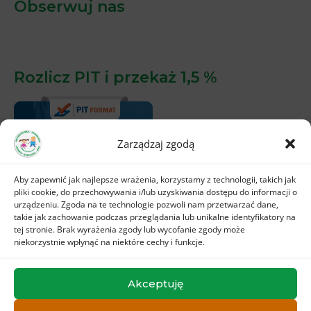
Obserwuj nas
Rozlicz PIT i przekaż 1,5 %
Zarządzaj zgodą
Aby zapewnić jak najlepsze wrażenia, korzystamy z technologii, takich jak
pliki cookie, do przechowywania i/lub uzyskiwania dostępu do informacji o
urządzeniu. Zgoda na te technologie pozwoli nam przetwarzać dane,
takie jak zachowanie podczas przeglądania lub unikalne identyfikatory na
tej stronie. Brak wyrażenia zgody lub wycofanie zgody może
niekorzystnie wpłynąć na niektóre cechy i funkcje.
Akceptuję