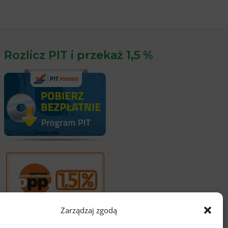
Rozlicz PIT i przekaż 1,5 %
Zarządzaj zgodą