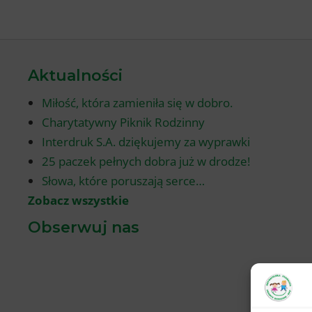
Aktualności
Miłość, która zamieniła się w dobro.
Charytatywny Piknik Rodzinny
Interdruk S.A. dziękujemy za wyprawki
25 paczek pełnych dobra już w drodze!
Słowa, które poruszają serce…
Zobacz wszystkie
Obserwuj nas